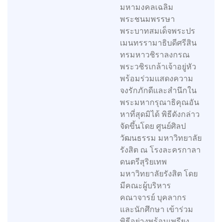
มหามงคลเฉลิม
พระชนมพรรษา
พระบาทสมเด็จพระปร
เมนทรรามาธิบดีศรีสิน
ทรมหาวชิราลงกรณ
พระวชิรเกล้าเจ้าอยู่หัว
พร้อมร่วมแสดงความ
จงรักภักดีและสำนึกใน
พระมหากรุณาธิคุณอัน
หาที่สุดมิได้ พิธีดังกล่าว
จัดขึ้นโดย ศูนย์ศิลป
วัฒนธรรม มหาวิทยาลัย
รังสิต ณ โรงละครกาลา
ดนตรีสุริยเทพ
มหาวิทยาลัยรังสิต โดย
มีคณะผู้บริหาร
คณาจารย์ บุคลากร
และนักศึกษา เข้าร่วม
พิธีอย่างพร้อมเพรียง