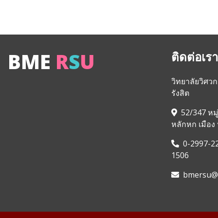
BME
R
S
U
ติดต่อเรา
วิทยาลัยวิศว
รังสิต
52/347 หม
หลักหก เมือง
0-2997-22
1506
bmersu@r